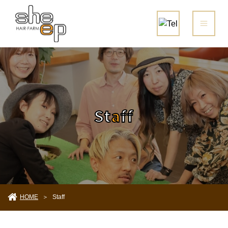
St
a
ff
HOME
Staff
＞